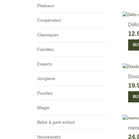
Plateaux
Coopération
Défi
12.
Classiques
BU
Familles
Experts
Dou
Jonglerie
19.
Puzzles
BU
Magie
Bébé & petit enfant
memo
24.
Nouveautés