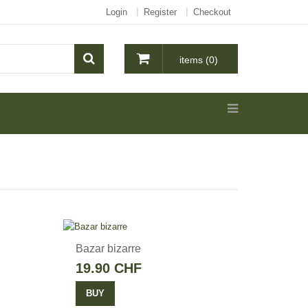
Login
Register
Checkout
items (0)
Bazar bizarre
19.90 CHF
BUY