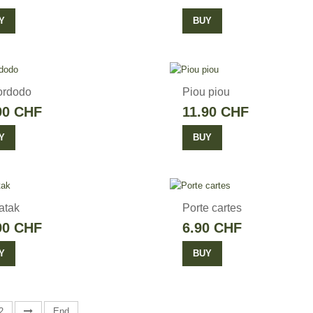
Y
BUY
ordodo
Piou piou
90 CHF
11.90 CHF
Y
BUY
atak
Porte cartes
90 CHF
6.90 CHF
Y
BUY
2
End