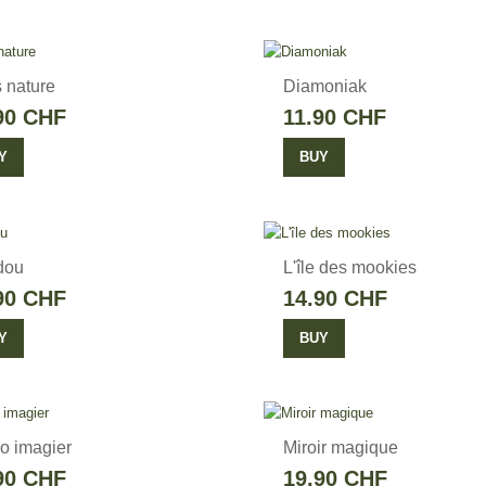
s nature
Diamoniak
90 CHF
11.90 CHF
Y
BUY
dou
L'île des mookies
90 CHF
14.90 CHF
Y
BUY
 imagier
Miroir magique
90 CHF
19.90 CHF