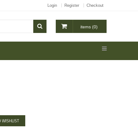
Login
Register
Checkout
items (0)