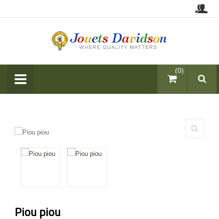
items (0)
Piou piou