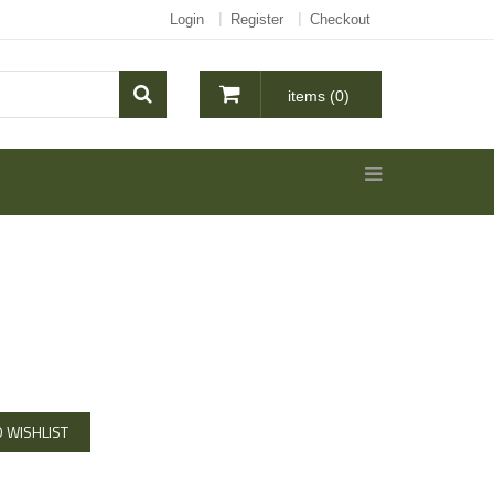
Login
Register
Checkout
items (0)