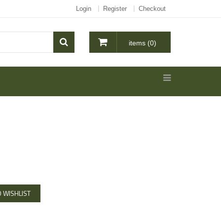
Login
Register
Checkout
items (0)