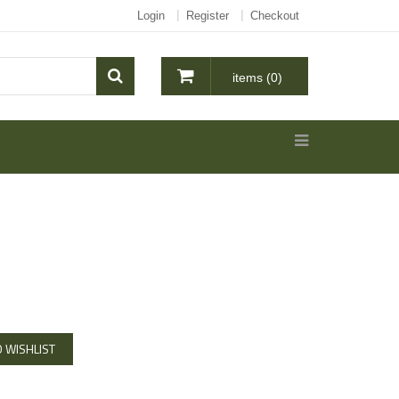
Login
Register
Checkout
items (0)