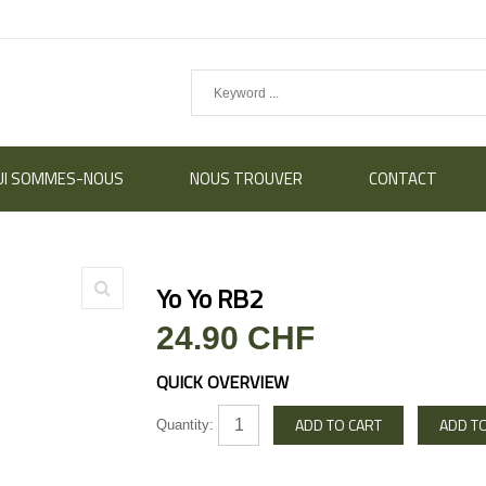
UI SOMMES-NOUS
NOUS TROUVER
CONTACT
Yo Yo RB2
24.90 CHF
QUICK OVERVIEW
Quantity: