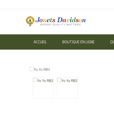
ACCUEIL
BOUTIQUE EN LIGNE
Q