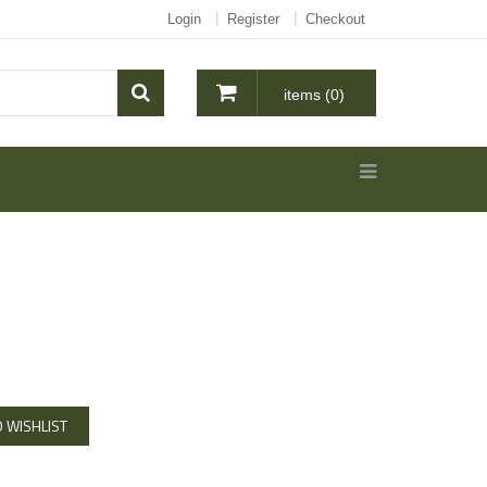
Login
Register
Checkout
items (0)