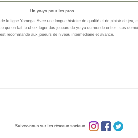
FO OTHERS
Un yo-yo pour les pros.
e la ligne Yomega. Avec une longue histoire de qualité et de plaisir de jeu,
 qui en fait le choix léger des joueurs de yo-yo du monde entier - ces derni
 est recommandé aux joueurs de niveau intermédiaire et avancé.
Suivez-nous sur les réseaux sociaux