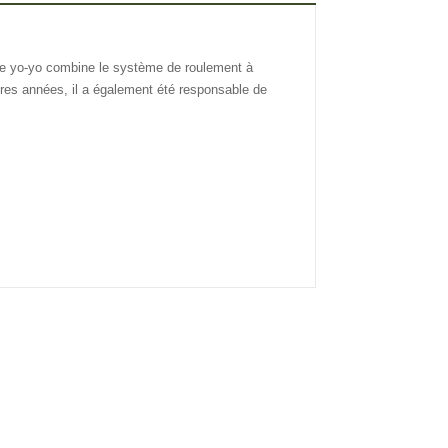
 ce yo-yo combine le système de roulement à
ères années, il a également été responsable de