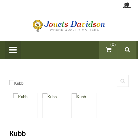
items (0)
Kubb