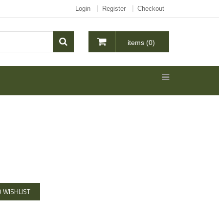
Login
Register
Checkout
items (0)