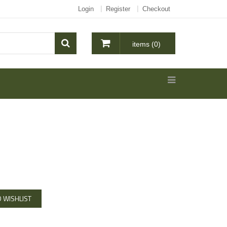
Login
Register
Checkout
items (0)